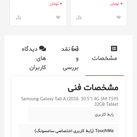
0
0
0
تومان
تومان
نقد
دیدگاه
مشخصات
و
های
بررسی
کاربران
مشخصات فنی
Samsung Galaxy Tab A (2018, 10.5") 4G SM-T595
32GB Tablet
رابط کاربری
TouchWiz (رابط کاربری اختصاصی سامسونگ)