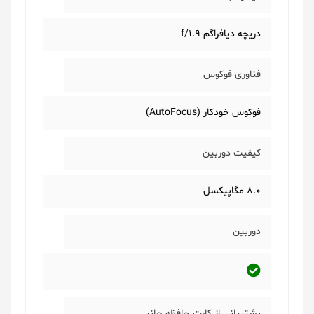
دریچه دیافراگم f/1.9
فناوری فوکوس
فوکوس خودکار (AutoFocus)
کیفیت دوربین
8.0 مگاپیکسل
دوربین
پشتیبانی از کارت حافظه جانبی