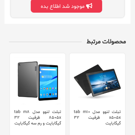
موجود شد اطلاع بده
محصولات مرتبط
تبلت لنوو مدل tab m10
تبلت لنوو مدل tab m8
x505x ظرفیت 32
8505x ظرفیت 32
گیگابایت
گیگابایت و رم سه گیگابایت
گ