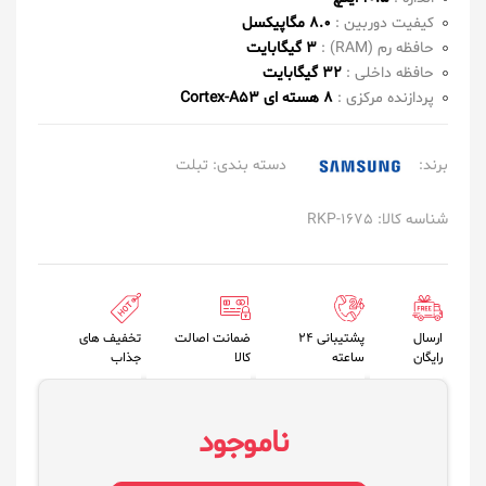
کیفیت دوربین :
8.0 مگاپیکسل
حافظه رم (RAM) :
3 گیگابایت
حافظه داخلی :
32 گیگابایت
پردازنده مرکزی :
8 هسته ای Cortex-A53
برند:
دسته بندی:
تبلت
شناسه کالا: RKP-1675
ارسال
پشتیبانی 24
ضمانت اصالت
تخفیف های
رایگان
ساعته
کالا
جذاب
ناموجود