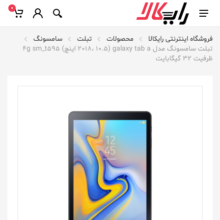
0
فروشگاه اینترنتی رایکالا
محصولات
تبلت
سامسونگ
تبلت سامسونگ مدل galaxy tab a (2018، 10.5 اینچ) 4g sm_t595
ظرفیت 32 گیگابایت