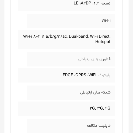
نسخه 4.2، LE ،A2DP
Wi-Fi
Wi-Fi 802.11 a/b/g/n/ac, Dual-band, WiFi Direct,
Hotspot
فناوری های ارتباطی
بلوتوث، EDGE ،GPRS ،WiFi
شبکه های ارتباطی
2G, 3G, 4G
قابلیت مکالمه