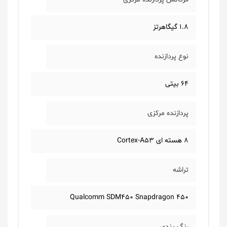
1.8 گیگاهرتز
نوع پردازنده
64 بیتی
پردازنده مرکزی
8 هسته ای Cortex-A53
تراشه
Qualcomm SDM450 Snapdragon 450
رنگ بندی