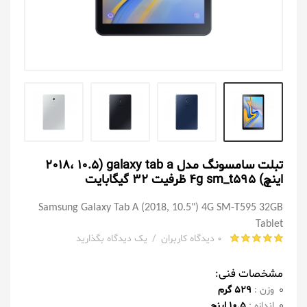
تبلت سامسونگ مدل galaxy tab a (2018، 10.5
اینچ) 4g sm_t595 ظرفیت 32 گیگابایت
Samsung Galaxy Tab A (2018, 10.5") 4G SM-T595 32GB
Tablet
0 دیدگاه کاربران
/
یک دیدگاه بگذارید
مشخصات فنی:
وزن :
529 گرم
اندازه :
10.5 اینچ