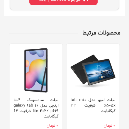
محصولات مرتبط
تبلت لنوو مدل tab m10
تبلت سامسونگ 10.4
ت
x505x ظرفیت 32
اینچی مدل galaxy tab s6
5
گیگابایت
lite 2022 p619 ظرفیت 64
گیگابایت
گ
0
0
0
تومان
تومان