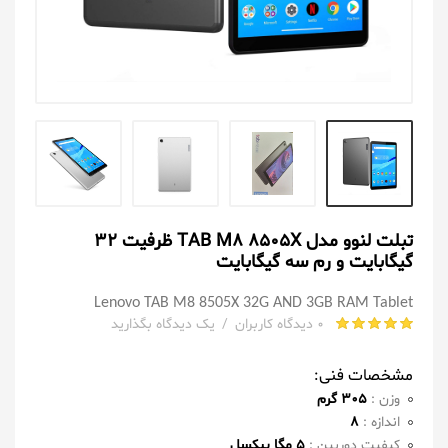
تبلت لنوو مدل TAB M8 8505X ظرفیت 32
گیگابایت و رم سه گیگابایت
Lenovo TAB M8 8505X 32G AND 3GB RAM Tablet
0 دیدگاه کاربران
/
یک دیدگاه بگذارید
مشخصات فنی:
وزن :
۳۰۵ گرم
اندازه :
۸
کیفیت دوربین :
۵ مگا پیکسل