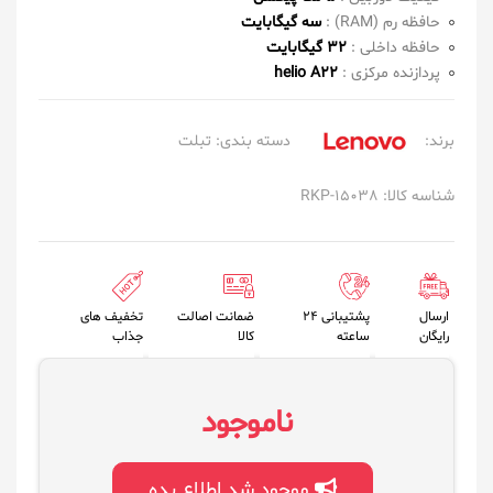
حافظه رم (RAM) :
سه گیگابایت
حافظه داخلی :
۳۲ گیگابایت
پردازنده مرکزی :
helio A۲۲
برند:
دسته بندی:
تبلت
شناسه کالا: RKP-15038
ارسال
پشتیبانی 24
ضمانت اصالت
تخفیف های
رایگان
ساعته
کالا
جذاب
ناموجود
موجود شد اطلاع بده