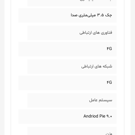
جک ۳.۵ میلی‌متری صدا
فناوری های ارتباطی
۴G
شبکه های ارتباطی
۴G
سیستم عامل
Andriod Pie ۹.۰
وزن