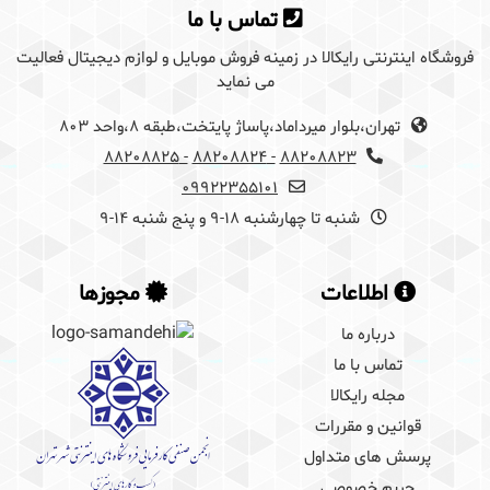
تماس با ما
فروشگاه اینترنتی رایکالا در زمینه فروش موبایل و لوازم دیجیتال فعالیت
می نماید
تهران،بلوار میرداماد،پاساژ پایتخت،طبقه 8،واحد 803
- 88208825
- 88208824
88208823
09922355101
شنبه تا چهارشنبه 18-9 و پنج شنبه 14-9
اطلاعات
مجوزها
درباره ما
تماس با ما
مجله رایکالا
قوانین و مقررات
پرسش های متداول
حریم خصوصی