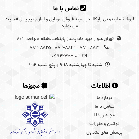
تماس با ما
فروشگاه اینترنتی رایکالا در زمینه فروش موبایل و لوازم دیجیتال فعالیت
می نماید
تهران،بلوار میرداماد،پاساژ پایتخت،طبقه 8،واحد 803
- 88208825
- 88208824
88208823
09922355101
شنبه تا چهارشنبه 18-9 و پنج شنبه 14-9
اطلاعات
مجوزها
درباره ما
تماس با ما
مجله رایکالا
قوانین و مقررات
پرسش های متداول