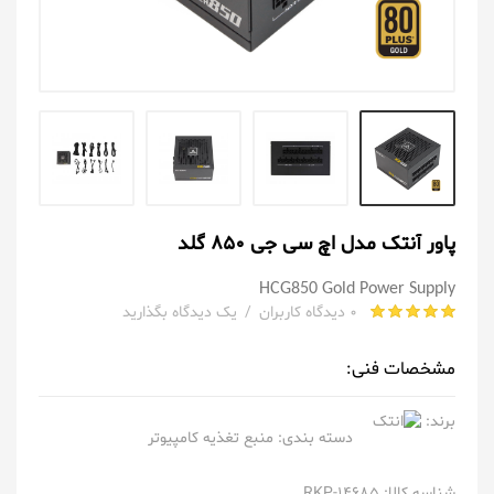
پاور آنتک مدل اچ سی جی 850 گلد
HCG850 Gold Power Supply
0 دیدگاه کاربران
/
یک دیدگاه بگذارید
مشخصات فنی:
برند:
دسته بندی:
منبع تغذیه کامپیوتر
شناسه کالا: RKP-14685