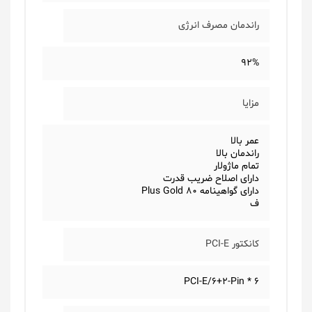
راندمان مصرف انرژی
92%
مزایا
عمر بالا
راندمان بالا
تمام ماژولار
دارای اصلاح ضریب قدرت
دارای گواهینامه 80 Plus Gold
ف
کانکتور PCI-E
6 * PCI-E/6+2-Pin