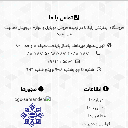
برای گذاشتن دیدگاه باید ابتدا
وارد سایت رایکالا
تماس با ما
شوید
فروشگاه اینترنتی رایکالا در زمینه فروش موبایل و لوازم دیجیتال فعالیت
می نماید
تهران،بلوار میرداماد،پاساژ پایتخت،طبقه 8،واحد 803
- 88208825
- 88208824
88208823
09922355101
شنبه تا چهارشنبه 18-9 و پنج شنبه 14-9
اطلاعات
مجوزها
درباره ما
تماس با ما
مجله رایکالا
قوانین و مقررات