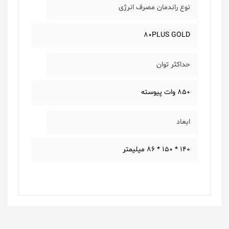
نوع راندمان مصرف انرژی
80PLUS GOLD
حداکثر توان
850 وات پیوسته
ابعاد
140 * 150 * 86 میلیمتر
یک دیدگاه بگذارید