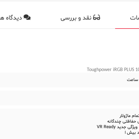
ات
نقد و بررسی
دیدگاه ها
Toughpower iRGB PLUS 10
ام ماژولار
 حفاظتی چندگانه
ژگی جدید VR Ready
د بیش ا