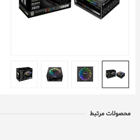
ایسوس Asus
اچ تی سی Htc
همه برندهای گوشی
محصولات مرتبط