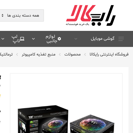
لوازم
لپ
گوشی موبایل
جانبی
تاپ
سامسونگ Samsung
فروشگاه اینترنتی رایکالا
محصولات
منبع تغذیه کامپیوتر
ترمالتی
شیائومی Xiaomi
هوآوی Huawei
پا
اپل Apple
y
آنر Honor
موتورولا Motorola
م
ال جی Lg
ب
نوکیا Nokia