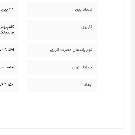
تعداد پین
24 پین
کاربری
کامپیوتر
ماینینگ
نوع راندمان مصرف انرژی
ATINUM
حداکثر توان
1050 وات پیوسته
ابعاد
150 * 86 * 160 میلیمتر
یک دیدگاه بگذارید