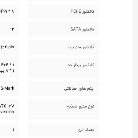
کانکتور PCI-E
8 * PCI-E/6+2-Pin
کانکتور SATA
12
کانکتور مادربورد
)24-pin
کانکتور پردازنده
1 * 4+4-پین ATX
1 * 8 پین ATX 12V
ایتم های حفاظتی
S-Mark
نوع منبع تغذیه
ATX 12V
version
تعداد فن
1