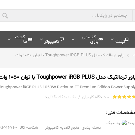
کنسول
گجت
تبلت
بازی
کامپیوتر
ها
ک
پاور ترمالتیک مدل Toughpower iRGB PLUS با توان 1050 وات
ور ترمالتیک مدل Toughpower iRGB PLUS با توان 1050 وات
Toughpower iRGB PLUS 1050W Platinum-TT Premium Edition Power Suppl
0 دیدگاه کاربران
/
یک دیدگاه بگذارید
شخصات فنی:
رند:
دسته بندی:
منبع تغذیه کامپیوتر
شناسه کالا: RKP-14740