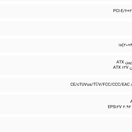
1x(20+4
CE/cTUVus/TÜV/FCC/CCC/EAC /
EPS12V 2.92 