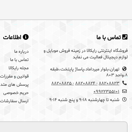
برای گذاشتن دیدگاه باید ابتدا
وارد سایت رایکالا
ش
تماس با ما
اطلاعات
فروشگاه اینترنتی رایکالا در زمینه فروش موبایل و
درباره ما
لوازم دیجیتال فعالیت می نماید
تماس با ما
مجله رایکالا
تهران،بلوار میرداماد،پاساژ پایتخت،طبقه
8،واحد 803
قوانین و مقررات
- 88208825
- 88208824
88208823
پرسش های متدا
09922355101
حریم خصوصی
شنبه تا چهارشنبه 18-9 و پنج شنبه 14-9
ارسال سفارشات