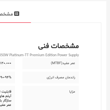
مشخص
مشخصات فنی
50W Platinum-TT Premium Edition Power Supply
عمر مفید(MTBF)
120.000 ساعت
راندمان مصرف انرژی
90-94%
مزایا
قابلیت تم
آیتم های
سازگار با وی
عمر مفی