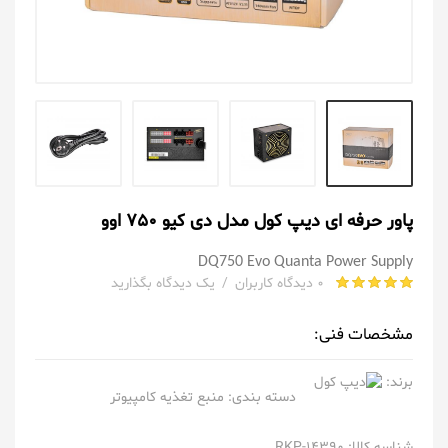
پاور حرفه ای دیپ کول مدل دی کیو 750 اوو
DQ750 Evo Quanta Power Supply
0 دیدگاه کاربران
/
یک دیدگاه بگذارید
مشخصات فنی:
برند:
دسته بندی:
منبع تغذیه کامپیوتر
شناسه کالا: RKP-14390