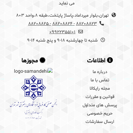
می نماید
تهران،بلوار میرداماد،پاساژ پایتخت،طبقه 8،واحد 803
- 88208825
- 88208824
88208823
09922355101
شنبه تا چهارشنبه 18-9 و پنج شنبه 14-9
اطلاعات
مجوزها
درباره ما
تماس با ما
مجله رایکالا
قوانین و مقررات
پرسش های متداول
حریم خصوصی
ارسال سفارشات