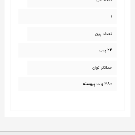
تعداد فن
1
تعداد پین
24 پین
حداکثر توان
380 وات پیوسته
یک دیدگاه بگذارید