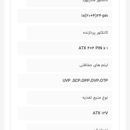
کانکتور مادربورد
1x(20+4)24-pin
کانکتور پردازنده
ATX 4+4 PIN x 1
ایتم های حفاظتی
UVP ،SCP،OPP،OVP،OTP
نوع منبع تغذیه
ATX 12V