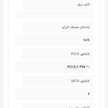
کابل برق
راندمان مصرف انرژی
75%
کانکتور PCI-E
PCI-E/6 PIN * 1
کانکتور SATA
4