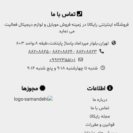
برای گذاشتن دیدگاه باید ابتدا
وارد سایت رایکالا
تماس با ما
شوید
فروشگاه اینترنتی رایکالا در زمینه فروش موبایل و لوازم دیجیتال فعالیت
می نماید
تهران،بلوار میرداماد،پاساژ پایتخت،طبقه 8،واحد 803
- 88208825
- 88208824
88208823
09922355101
شنبه تا چهارشنبه 18-9 و پنج شنبه 14-9
اطلاعات
مجوزها
درباره ما
تماس با ما
مجله رایکالا
قوانین و مقررات