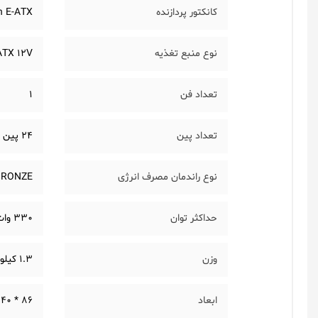
کانکتور پردازنده
n E-ATX
نوع منبع تغذیه
ATX 12V
تعداد فن
1
تعداد پین
24 پین
نوع راندمان مصرف انرژی
BRONZE
حداکثر توان
330 وات پیوسته
وزن
1.3 کیلوگرم
ابعاد
86 * 140 * 150 میلیمتر