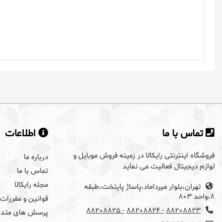
یک دیدگاه بگذارید
برای گذاشتن دیدگاه باید ابتدا
وارد سایت رایکالا
ش
تماس با ما
اطلاعات
فروشگاه اینترنتی رایکالا در زمینه فروش موبایل و
درباره ما
لوازم دیجیتال فعالیت می نماید
تماس با ما
مجله رایکالا
تهران،بلوار میرداماد،پاساژ پایتخت،طبقه
8،واحد 803
قوانین و مقررات
- 88208825
- 88208824
88208823
پرسش های متدا