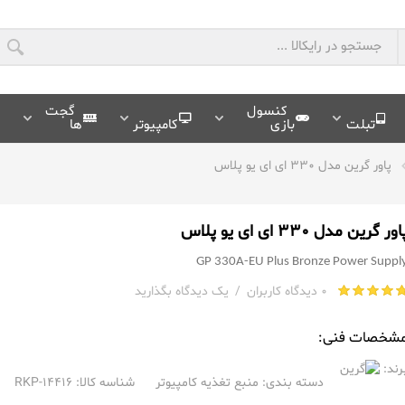
کنسول
گجت
تبلت
بازی
کامپیوتر
ها
پاور گرین مدل 330 ای ای یو پلاس
اور گرین مدل 330 ای ای یو پلاس
GP 330A-EU Plus Bronze Power Suppl
0 دیدگاه کاربران
/
یک دیدگاه بگذارید
شخصات فنی:
رند:
دسته بندی:
منبع تغذیه کامپیوتر
شناسه کالا: RKP-14416