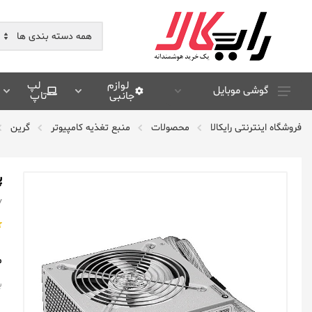
لوازم
لپ
گوشی موبایل
جانبی
تاپ
سامسونگ Samsung
فروشگاه اینترنتی رایکالا
محصولات
منبع تغذیه کامپیوتر
گرین
شیائومی Xiaomi
هوآوی Huawei
پ
اپل Apple
y
آنر Honor
موتورولا Motorola
م
ال جی Lg
ب
نوکیا Nokia