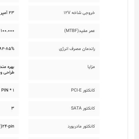
خروجی شاخه 12V
23 آمپر / 276 وات
عمر مفید(MTBF)
100.000 ساعت
راندمان مصرف انرژی
82-85%
مزایا
بهره مندی از فن کمپ
طراحی و 
کانکتور PCI-E
 PIN * 1
کانکتور SATA
3
کانکتور مادربورد
)24-pin