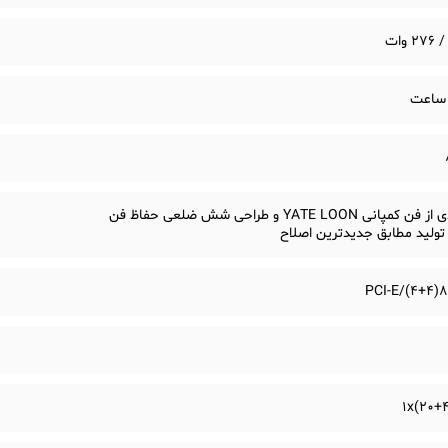
انی YATE LOON و طراحی شش ضلعی حفاظ فن
تولید مطابق جدیدترین اصلاح
PCI-E/(4+4)8
1x(20+4