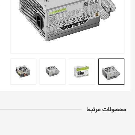
ایسوس Asus
اچ تی سی Htc
همه برندهای گوشی
محصولات مرتبط