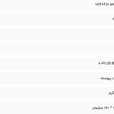
1x(4+4)8-pi
80PLUS 