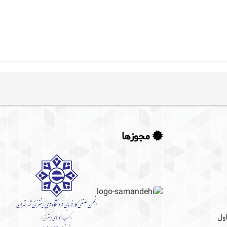
وید
مجوزها
ول