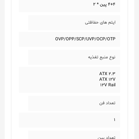
4+4 پین * 2
ایتم های حفاظتی
OVP/OPP/SCP/UVP/OCP/OTP
نوع منبع تغذیه
ATX 2.3
ATX 12V
12V Rail
تعداد فن
1
تعداد پین