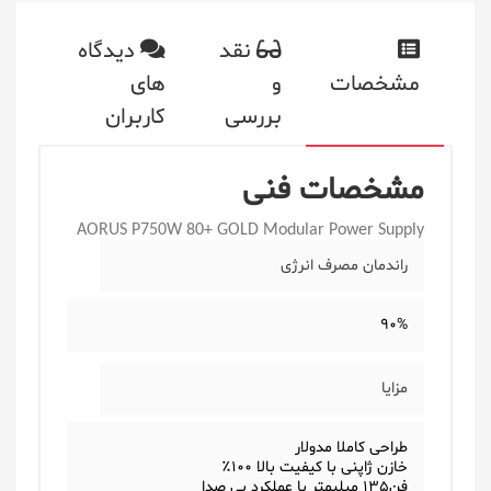
نقد
دیدگاه
مشخصات
و
های
بررسی
کاربران
مشخصات فنی
AORUS P750W 80+ GOLD Modular Power Supply
راندمان مصرف انرژی
90%
مزایا
طراحی کاملا مدولار
خازن ژاپنی با کیفیت بالا 100٪
فن135 میلیمتر با عملکرد بی صدا