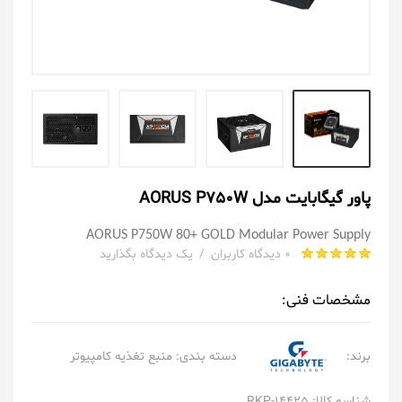
پاور گیگابایت مدل AORUS P750W
AORUS P750W 80+ GOLD Modular Power Supply
0 دیدگاه کاربران
/
یک دیدگاه بگذارید
مشخصات فنی:
برند:
دسته بندی:
منبع تغذیه کامپیوتر
شناسه کالا: RKP-14425