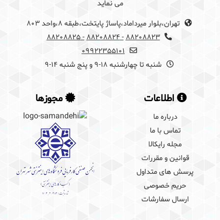
می نماید
تهران،بلوار میرداماد،پاساژ پایتخت،طبقه 8،واحد 803
- 88208825
- 88208824
88208823
09922355101
شنبه تا چهارشنبه 18-9 و پنج شنبه 14-9
اطلاعات
مجوزها
درباره ما
تماس با ما
مجله رایکالا
قوانین و مقررات
پرسش های متداول
حریم خصوصی
ارسال سفارشات