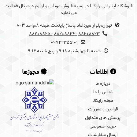
فروشگاه اینترنتی رایکالا در زمینه فروش موبایل و لوازم دیجیتال فعالیت
می نماید
تهران،بلوار میرداماد،پاساژ پایتخت،طبقه 8،واحد 803
- 88208825
- 88208824
88208823
09922355101
شنبه تا چهارشنبه 18-9 و پنج شنبه 14-9
اطلاعات
مجوزها
درباره ما
تماس با ما
مجله رایکالا
قوانین و مقررات
پرسش های متداول
حریم خصوصی
ارسال سفارشات