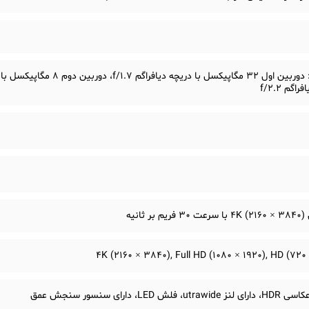
اگم f/2.2
 بر ثانیه
، فلش LED، دارای سنسور سنجش عمق