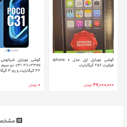
گوشی موبایل اپل مدل iphone x
ظرفیت 256 گیگابایت
c31 211033mi د
32 گیگابایت و رم 3 گیگابایت
0
47,000,000
تومان
تومان
مشخص