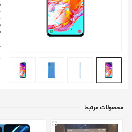
ایسوس Asus
اچ تی سی Htc
همه برندهای گوشی
ب
محصولات مرتبط