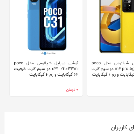
گوشی موبایل شیائومی مدل poco
گوشی موبایل شیائومی مدل poco
m4 pro 5g 21091116ag دو سیم‌ کارت
c31 211033mi دو سیم‌ کارت ظرفیت
64 گیگابایت و رم 4 گیگابایت
گ
0
0
تومان
ی کاربران