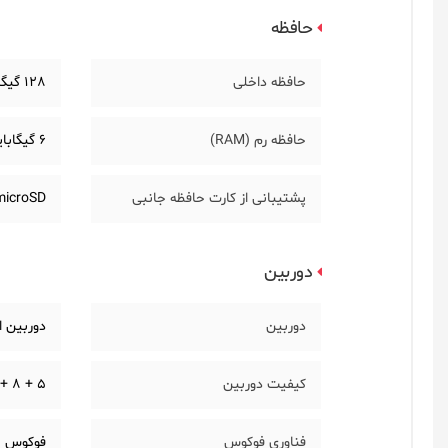
حافظه
حافظه داخلی
128 گیگابایت
حافظه رم (RAM)
6 گیگابایت
پشتیبانی از کارت حافظه جانبی
microSD، افزایش تا 512 گیگاب
دوربین
دوربین
دوربین ا
کیفیت دوربین
5 + 8 + 32 مگاپیکسل
فناوری فوکوس
فوکوس خودکار تش