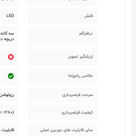
فلش
LED
دیافراگم
دریچه دیافر
لرزشگیر تصویر
عکاسی پانوراما
سرعت فیلمبرداری
رزولوشن (3840 × 2160) 4K با سرعت 30 فریم
کیفیت فیلمبرداری
(4K (2160 × 3840), Full HD (1080 × 1920), HD (720 × 1280
سایر قابلیت های دوربین اصلی
قابلیت عکاسی HDR، دارای لنز utrawide