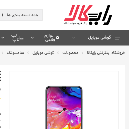
لوازم
لپ
گوشی موبایل
جانبی
تاپ
سامسونگ Samsung
فروشگاه اینترنتی رایکالا
محصولات
گوشی موبایل
سامسونگ
شیائومی Xiaomi
هوآوی Huawei
گ
اپل Apple
e
آنر Honor
موتورولا Motorola
ال جی Lg
م
نوکیا Nokia