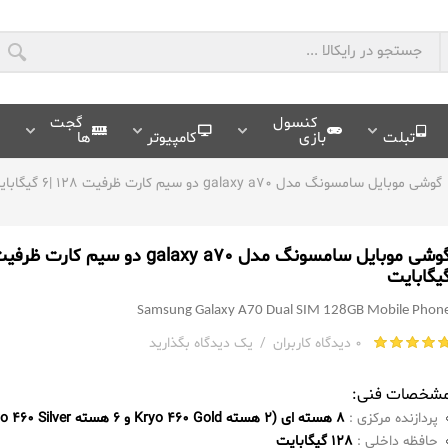
کنسول
گجت
تبلت
بازی
کامپیوتر
ها
گوشی موبایل سامسونگ مدل galaxy a70 دو سیم کارت ظرفیت 128 |6 گیگابایت
یگابایت
Samsung Galaxy A70 Dual SIM 128GB Mobile Phon
0 دیدگاه کاربران
/
یک دیدگاه بگذارید
شخصات فنی:
پردازنده مرکزی :
8 هسته ای (2 هسته Kryo 460 Gold و 6 هسته Kryo 460 Silver)
حافظه داخلی :
128 گیگابایت