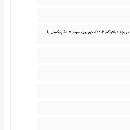
سه گانه: دوربین اول 32 مگاپیکسل با دریچه دیافراگم f/1.7، دوربین دوم 8 مگاپیکسل با دریچه دیافراگم f/2.2، دوربین سوم 5 مگاپیکسل با