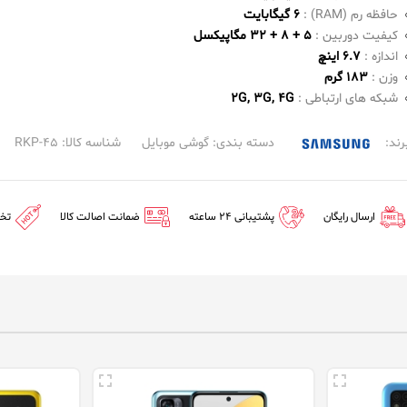
حافظه رم (RAM) :
6 گیگابایت
کیفیت دوربین :
5 + 8 + 32 مگاپیکسل
اندازه :
6.7 اینچ
وزن :
183 گرم
شبکه های ارتباطی :
2G, 3G, 4G
رند:
دسته بندی:
گوشی موبایل
شناسه کالا: RKP-45
ارسال رایگان
پشتیبانی 24 ساعته
ضمانت اصالت کالا
تخ