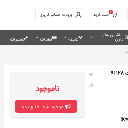
0
سبد خرید
ورود به حساب کاربری
ماشین های
اداری
شبکه
قطعات
تعمیرات
گوشی موبایل سامسونگ مدل galaxy a70 دو سیم کارت ظرفیت 128 |6
ناموجود
موجود شد اطلاع بده