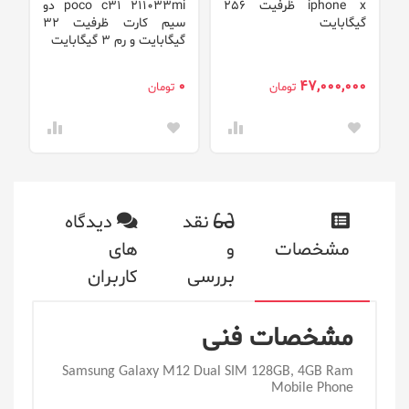
iphone x ظرفیت 256
poco c31 211033mi دو
g
گیگابایت
سیم‌ کارت ظرفیت 32
گیگابایت و رم 3 گیگابایت
گی
0
0
47,000,000
تومان
تومان
نقد
دیدگاه
مشخصات
و
های
بررسی
کاربران
مشخصات فنی
Samsung Galaxy M12 Dual SIM 128GB, 4GB Ram
Mobile Phone