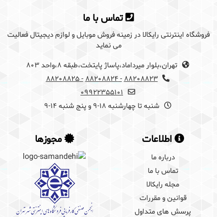
برای گذاشتن دیدگاه باید ابتدا
وارد سایت رایکالا
تماس با ما
شوید
فروشگاه اینترنتی رایکالا در زمینه فروش موبایل و لوازم دیجیتال فعالیت
می نماید
تهران،بلوار میرداماد،پاساژ پایتخت،طبقه 8،واحد 803
- 88208825
- 88208824
88208823
09922355101
شنبه تا چهارشنبه 18-9 و پنج شنبه 14-9
اطلاعات
مجوزها
درباره ما
تماس با ما
مجله رایکالا
قوانین و مقررات
پرسش های متداول