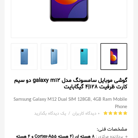
گوشی موبایل سامسونگ مدل galaxy m12 دو سیم
کارت ظرفیت 128|4 گیگابایت
Samsung Galaxy M12 Dual SIM 128GB, 4GB Ram Mobile
Phone
0 دیدگاه کاربران
/
یک دیدگاه بگذارید
مشخصات فنی:
پردازنده مرکزی :
8 هسته ای (4 هسته Cortex-A55 و 4 هسته