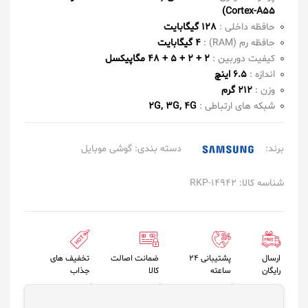
Cortex-A55)
حافظه داخلی :
128 گیگابایت
حافظه رم (RAM) :
4 گیگابایت
کیفیت دوربین :
2 + 2 + 5 + 48 مگاپیکسل
اندازه :
6.5 اینچ
وزن :
212 گرم
شبکه های ارتباطی :
2G, 3G, 4G
برند:
دسته بندی:
گوشی موبایل
شناسه کالا: RKP-14942
ارسال
پشتیبانی 24
ضمانت اصالت
تخفیف های
رایگان
ساعته
کالا
جذاب