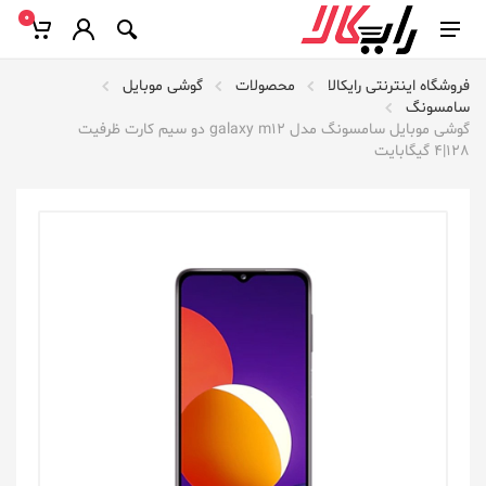
0
فروشگاه اینترنتی رایکالا
محصولات
گوشی موبایل
سامسونگ
گوشی موبایل سامسونگ مدل galaxy m12 دو سیم کارت ظرفیت
128|4 گیگابایت