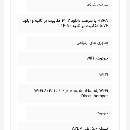
سرعت شبکه
HSPA با سرعت دانلود 42.2 مگابیت بر ثانیه و آپلود
5.76 مگابیت بر ثانیه - LTE-A
فناوری های ارتباطی
بلوتوث، WiFi
Wi-Fi
Wi-Fi 802.11 a/b/g/n/ac, dual-band, Wi-Fi
Direct, hotspot
بلوتوث
نسخه 5.0، A2DP ،LE