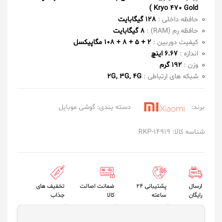
Kryo 470 Gold )
حافظه داخلی :
128 گیگابایت
حافظه رم (RAM) :
8 گیگابایت
کیفیت دوربین :
2 + 5 + 8 + 108 مگاپیکسل
اندازه :
6.67 اینچ
وزن :
192 گرم
شبکه های ارتباطی :
2G, 3G, 4G
برند:
دسته بندی:
گوشی موبایل
شناسه کالا: RKP-14919
ارسال
پشتیبانی 24
ضمانت اصالت
تخفیف های
رایگان
ساعته
کالا
جذاب