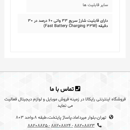
سایر قابلیت ها
دارای قابلیت شارژ سریع 33 واتی 60 درصد در 30
دقیقه (Fast Battery Charging 33W)
یک دیدگاه بگذارید
برای گذاشتن دیدگاه باید ابتدا
وارد سایت رایکالا
تماس با ما
شوید
فروشگاه اینترنتی رایکالا در زمینه فروش موبایل و لوازم دیجیتال فعالیت
می نماید
تهران،بلوار میرداماد،پاساژ پایتخت،طبقه 8،واحد 803
- 88208825
- 88208824
88208823