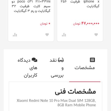
iphone x ظرفیت 256
poco c31 211033mi دو
g
گیگابایت
سیم‌ کارت ظرفیت 32
گیگابایت و رم 3 گیگابایت
گی
0
0
47,000,000
تومان
تومان
نقد
دیدگاه
مشخصات
و
های
بررسی
کاربران
مشخصات فنی
Xiaomi Redmi Note 10 Pro Max Dual SIM 128GB,
8GB Ram Mobile Phone