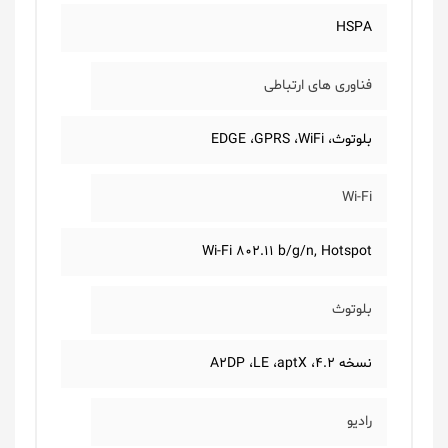
HSPA
فناوری های ارتباطی
بلوتوث، EDGE ،GPRS ،WiFi
Wi-Fi
Wi-Fi 802.11 b/g/n, Hotspot
بلوتوث
نسخه 4.2، A2DP ،LE ،aptX
رادیو