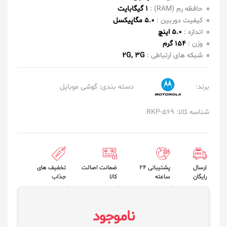
حافظه رم (RAM) :
1 گیگابایت
کیفیت دوربین :
5.0 مگاپیکسل
اندازه :
5.0 اینچ
وزن :
154 گرم
شبکه های ارتباطی :
2G, 3G
برند:
دسته بندی:
گوشی موبایل
شناسه کالا: RKP-569
ارسال
پشتیبانی 24
ضمانت اصالت
تخفیف های
رایگان
ساعته
کالا
جذاب
ناموجود