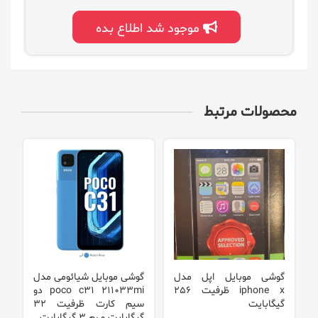
موجود شد اطلاع بده
محصولات مرتبط
گوشی موبایل اپل مدل
گوشی موبایل شیائومی مدل
گ
iphone x ظرفیت 256
poco c31 211033mi دو
g
گیگابایت
سیم‌ کارت ظرفیت 32
گیگابایت و رم 3 گیگابایت
گی