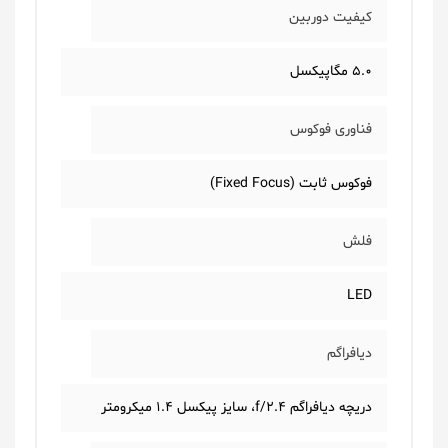
کیفیت دوربین
5.0 مگاپیکسل
فناوری فوکوس
فوکوس ثابت (Fixed Focus)
فلش
LED
دیافراگم
دریچه دیافراگم f/2.4، سایز پیکسل 1.4 میکرومتر