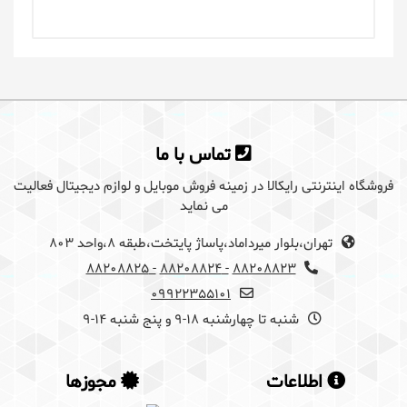
یک دیدگاه بگذارید
برای گذاشتن دیدگاه باید ابتدا
وارد سایت رایکالا
تماس با ما
شوید
فروشگاه اینترنتی رایکالا در زمینه فروش موبایل و لوازم دیجیتال فعالیت
می نماید
تهران،بلوار میرداماد،پاساژ پایتخت،طبقه 8،واحد 803
- 88208825
- 88208824
88208823
09922355101
شنبه تا چهارشنبه 18-9 و پنج شنبه 14-9
اطلاعات
مجوزها